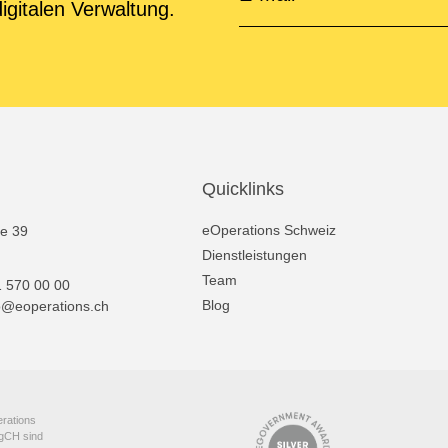
igitalen Verwaltung.
Quicklinks
eOperations Schweiz
e 39
Dienstleistungen
Team
 570 00 00
Blog
o@eoperations.ch
rations
gCH sind