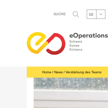
DE
Home
/
News
/
Verstärkung des Teams