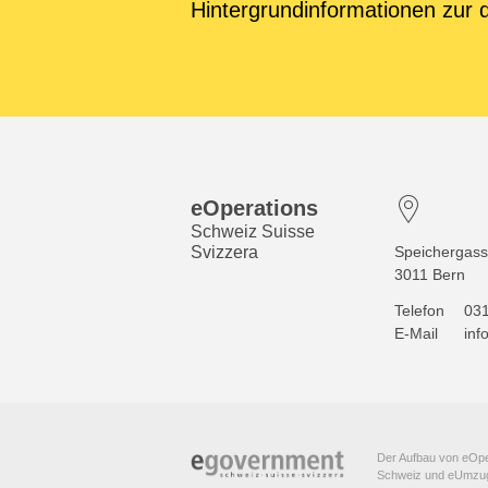
Hintergrundinformationen zur d
eOperations
Schweiz Suisse
Svizzera
Speichergass
3011 Bern
Telefon
031
E-Mail
inf
Der Aufbau von eOpe
Schweiz und eUmzu