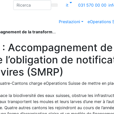
it
031 570 00 00
in
Prestazioni
eOperations 
obligation de notification et de nettoyage des navires (SMRP)
t : Accompagnement de 
 l’obligation de notifica
avires (SMRP)
uatre-Cantons charge eOperations Suisse de mettre en plac
e la biodiversité des eaux suisses, obstrue les infrastruct
eaux transportent les moules et leurs larves d’une mer à l’a
le. Quatre autres cantons les rejoindront au cours de l’ann
 une forme d’organisation claire et un modèle de financemen