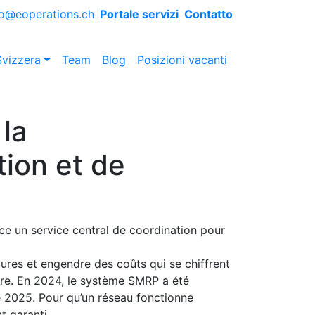
fo@eoperations.ch
Portale servizi
Contatto
Svizzera
Team
Blog
Posizioni vacanti
la
tion et de
e un service central de coordination pour
ures et engendre des coûts qui se chiffrent
utre. En 2024, le système SMRP a été
ée 2025. Pour qu’un réseau fonctionne
t garanti.