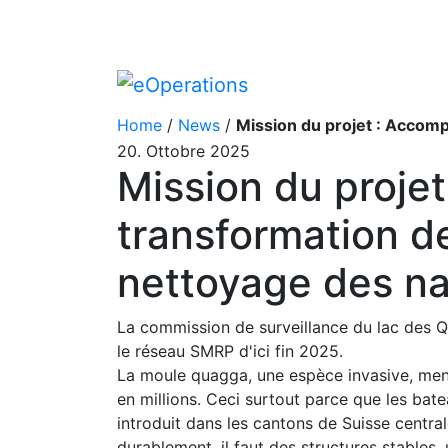
Home
/
News
/
Mission du projet : Accompagnement de la transformation de l’
20. Ottobre 2025
Mission du proje
transformation de
nettoyage des n
La commission de surveillance du lac des Q
le réseau SMRP d'ici fin 2025.
La moule quagga, une espèce invasive, menac
en millions. Ceci surtout parce que les bat
introduit dans les cantons de Suisse centra
durablement, il faut des structures stables,