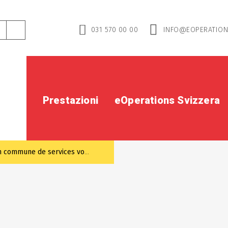
031 570 00 00
INFO@EOPERATION
Prestazioni
eOperations Svizzera
 commune de services vocaux»