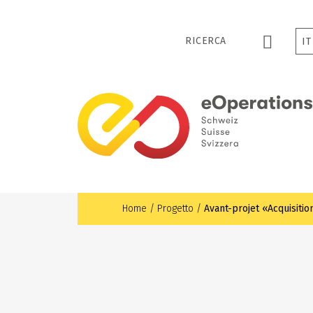
IT
Home
/
Progetto
/
Avant-projet «Acquisition