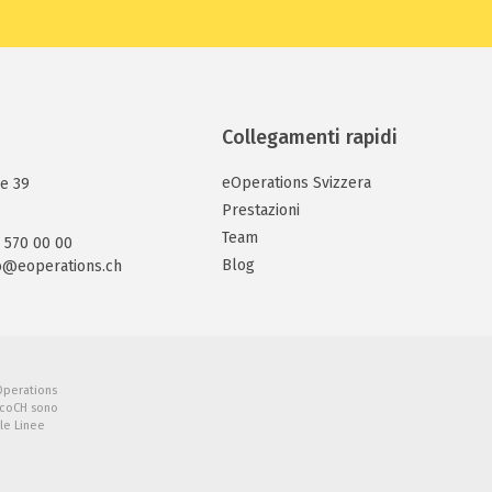
Collegamenti rapidi
eOperations Svizzera
e 39
Prestazioni
Team
 570 00 00
Blog
o@eoperations.ch
Operations
ocoCH sono
lle Linee