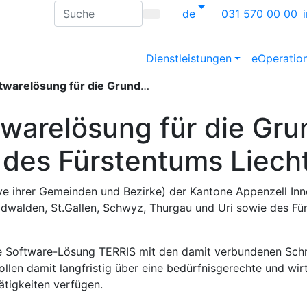
de
031 570 00 00
Dienstleistungen
eOperatio
undbuchämter von 12 Kantonen und des Fürstentums Liechtenstein
twarelösung für die Gr
des Fürstentums Liech
e ihrer Gemeinden und Bezirke) der Kantone Appenzell Inn
dwalden, St.Gallen, Schwyz, Thurgau und Uri sowie des Für
te Software-Lösung TERRIS mit den damit verbundenen Schn
llen damit langfristig über eine bedürfnisgerechte und wir
tigkeiten verfügen.