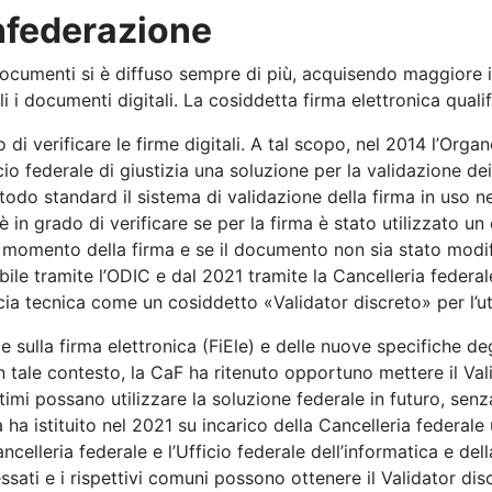
onfederazione
 documenti si è diffuso sempre di più, acquisendo maggiore 
i i documenti digitali. La cosiddetta firma elettronica qualif
o di verificare le firme digitali. A tal scopo, nel 2014 l’Orga
io federale di giustizia una soluzione per la validazione de
o standard il sistema di validazione della firma in uso nell
n grado di verificare se per la firma è stato utilizzato un c
 al momento della firma e se il documento non sia stato modi
ibile tramite l’ODIC e dal 2021 tramite la Cancelleria feder
cia tecnica come un cosiddetto «Validator discreto» per l’ut
 sulla firma elettronica (FiEle) e delle nuove specifiche degl
In tale contesto, la CaF ha ritenuto opportuno mettere il Va
imi possano utilizzare la soluzione federale in futuro, senz
 ha istituito nel 2021 su incarico della Cancelleria federale
ncelleria federale e l’Ufficio federale dell’informatica e de
eressati e i rispettivi comuni possono ottenere il Validator d