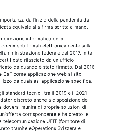
importanza dall’inizio della pandemia da
icata equivale alla firma scritta a mano.
no direzione informatica della
i documenti firmati elettronicamente sulla
’amministrazione federale dal 2017. In tal
ertificato rilasciato da un ufficio
ficato da quando è stato firmato. Dal 2016,
ale CaF come applicazione web al sito
ilizzo da qualsiasi applicazione specifica.
i standard tecnici, tra il 2019 e il 2021 il
lidator discreto anche a disposizione dei
a doversi munire di proprie soluzioni di
 un’offerta corrispondente e ha creato le
lla telecomunicazione UFIT (fornitore di
iscreto tramite eOperations Svizzera e