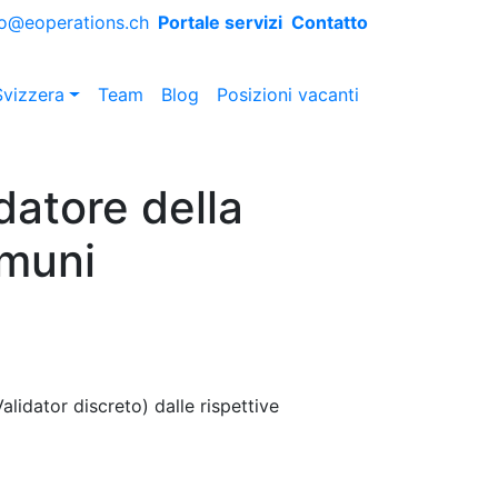
fo@eoperations.ch
Portale servizi
Contatto
Svizzera
Team
Blog
Posizioni vacanti
idatore della
omuni
lidator discreto) dalle rispettive