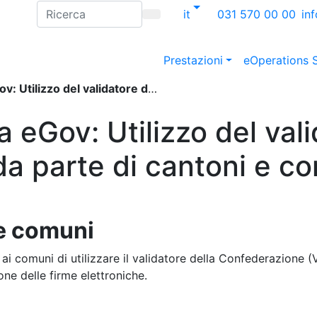
it
031 570 00 00
in
Prestazioni
eOperations 
atore della Confederazione da parte di cantoni e comuni
a eGov: Utilizzo del val
a parte di cantoni e c
 e comuni
i comuni di utilizzare il validatore della Confederazione (Va
ione delle firme elettroniche.