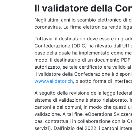
Il validatore della C
Negli ultimi anni lo scambio elettronico di
coronavirus. La firma elettronica rende legal
Tuttavia, il destinatario deve essere in grad
Confederazione (ODIC) ha rilevato dall’Uffic
base della quale ha implementato come metod
modo, il destinatario di un documento PDF è i
autorizzato, se tale certificato era valido
il validatore della Confederazione è dispon
www.validator.ch
, o sotto forma di interfac
A seguito della revisione della legge federale
sistema di validazione è stato rielaborato. 
cantoni e dei comuni, in modo che questi ult
validazione. A tal fine, eOperations Svizzera
basi contrattuali in collaborazione con la Ca
servizi). Dall’inizio del 2022, i cantoni int